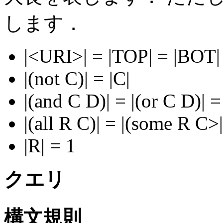
します．
|<URI>| = |TOP| = |BOT|
|(not C)| = |C|
|(and C D)| = |(or C D)| =
|(all R C)| = |(some R C>|
|R| = 1
クエリ
構文規則