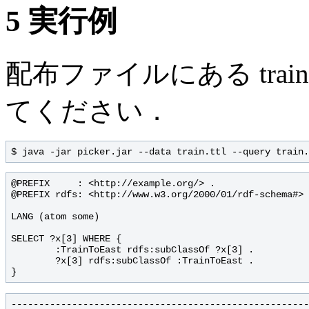
5
実行例
配布ファイルにある train.t
てください．
@PREFIX     : <http://example.org/> .

@PREFIX rdfs: <http://www.w3.org/2000/01/rdf-schema#> 
LANG (atom some)

SELECT ?x[3] WHERE {

        :TrainToEast rdfs:subClassOf ?x[3] .

        ?x[3] rdfs:subClassOf :TrainToEast .

------------------------------------------------------