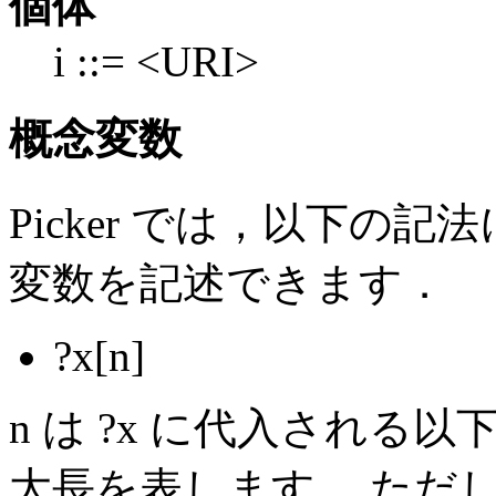
個体
i ::= <URI>
概念変数
Picker では，以下の記
変数を記述できます．
?x[n]
n は ?x に代入され
大長を表します． ただし，