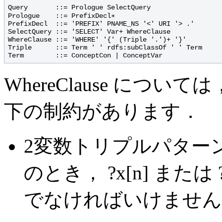
Query       ::= Prologue SelectQuery

Prologue    ::= PrefixDecl∗

PrefixDecl  ::= 'PREFIX' PNAME_NS '<' URI '> .'

SelectQuery ::= 'SELECT' Var+ WhereClause

WhereClause ::= 'WHERE' '{' (Triple '.')+ '}'

Triple      ::= Term ' ' rdfs:subClassOf ' ' Term

WhereClause につ
下の制約があります．
2変数トリプルパターン ?x[n] 
のとき， ?x[n] また
でなければいけません